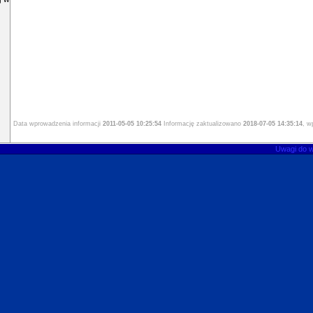
7. Szkoła Podstawowa w Trzebawiu
8. Zespół Szkolno-Przedszkolny w Strykowie
9. Przedszkole w Stęszewie
10. Zespół Ekonomiczno-Administracyjny Szkół w Stęszewie
11. Biblioteka Publiczna w Stęszewie
12. Zakład Gospodarki Komunalnej i Mieszkaniowej w Stęszewie
Data wprowadzenia informacji
2011-05-05 10:25:54
Informację zaktualizowano
2018-07-05 14:35:14
, w
Uwagi do 