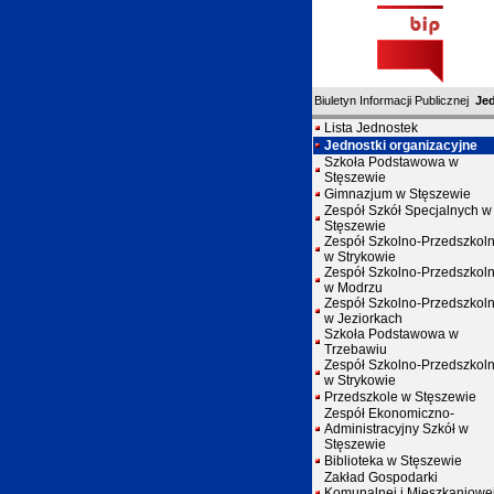
Biuletyn Informacji Publicznej
Je
Lista Jednostek
Jednostki organizacyjne
Szkoła Podstawowa w
Stęszewie
Gimnazjum w Stęszewie
Zespół Szkół Specjalnych w
Stęszewie
Zespół Szkolno-Przedszkol
w Strykowie
Zespół Szkolno-Przedszkol
w Modrzu
Zespół Szkolno-Przedszkol
w Jeziorkach
Szkoła Podstawowa w
Trzebawiu
Zespół Szkolno-Przedszkol
w Strykowie
Przedszkole w Stęszewie
Zespół Ekonomiczno-
Administracyjny Szkół w
Stęszewie
Biblioteka w Stęszewie
Zakład Gospodarki
Komunalnej i Mieszkaniowe