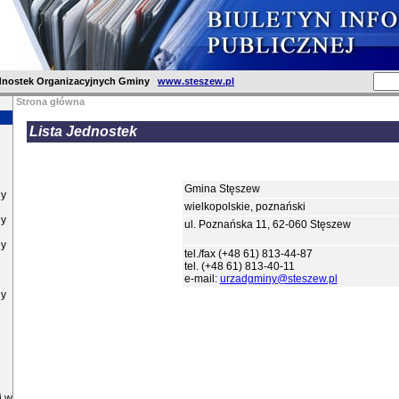
dnostek Organizacyjnych Gminy
www.steszew.pl
Strona główna
Lista Jednostek
BIP Jednostek Organizacyjnych Nadzorowanych przez Gm
NAZWA GMINY
Gmina Stęszew
ny
Województwo, Powiat
wielkopolskie, poznański
ny
Lokalizacja Jednostki
ul. Poznańska 11, 62-060 Stęszew
Nadrzędnej
ny
tel./fax (+48 61) 813-44-87
Kod
tel. (+48 61) 813-40-11
e-mail:
urzadgminy@steszew.pl
ny
1. Szkoła Podstawowa w Stęszewie
2. Gimnazjum w Stęszewie
3. Zespół Szkół Specjalnych w Stęszewie
4. Gimnazjum w Strykowie
5. Zespół Szkolno-Przedszkolny w Modrzu
6. Zespół Szkolno-Przedszkolny w Jeziorkach
j w