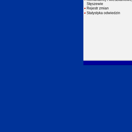
Stęszewie
Rejestr zmian
Statystyka odwiedzin