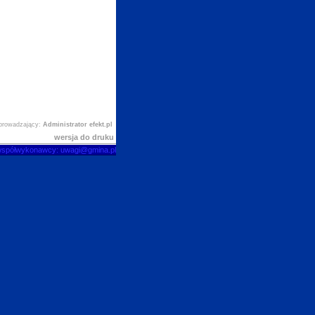
prowadzający:
Administrator efekt.pl
wersja do druku
współwykonawcy: uwagi@gmina.pl