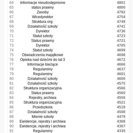
64
Informacje nieudostępnione
4801
65
status prawny
4800
66
Zasoby
4792
67
Wicedyrektor
4754
68
Struktura org.
4749
69
Działalność szkoły
4741
70
Dyrektor
4736
71
Statut szkoły
4723
72
Status prawny
4721
73
Dyrektor
4705
74
Statut szkoły
4699
75
Oświadczenia majątkowe
4698
76
Opieka nad dziećmi do lat 3
4672
77
Informacje bieżące
4666
78
Regulaminy
4637
79
Regulaminy
4601
80
Działalność szkoły
4600
81
Działalność szkoły
4575
82
Struktura organizacyjna
4566
83
Status prawny
4560
84
Rejestry, archiwa
4550
85
Struktura organizacyjna
4521
86
Przedszkola
4519
87
Działalność szkoły
4508
88
Mienie szkoły
4479
89
Ewidencje, rejestry i archiwa
4368
90
Ewidencje, rejestry i archiwa
4367
91
Regulaminy
4335