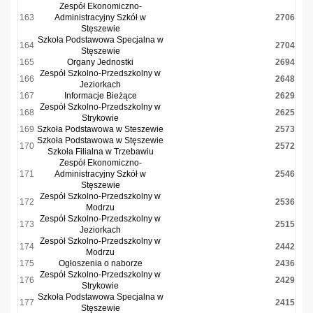
Zespół Ekonomiczno-
163
Administracyjny Szkół w
2706
Stęszewie
Szkoła Podstawowa Specjalna w
164
2704
Stęszewie
165
Organy Jednostki
2694
Zespół Szkolno-Przedszkolny w
166
2648
Jeziorkach
167
Informacje Bieżące
2629
Zespół Szkolno-Przedszkolny w
168
2625
Strykowie
169
Szkoła Podstawowa w Steszewie
2573
Szkoła Podstawowa w Stęszewie
170
2572
Szkoła Filialna w Trzebawiu
Zespół Ekonomiczno-
171
Administracyjny Szkół w
2546
Stęszewie
Zespół Szkolno-Przedszkolny w
172
2536
Modrzu
Zespół Szkolno-Przedszkolny w
173
2515
Jeziorkach
Zespół Szkolno-Przedszkolny w
174
2442
Modrzu
175
Ogłoszenia o naborze
2436
Zespół Szkolno-Przedszkolny w
176
2429
Strykowie
Szkoła Podstawowa Specjalna w
177
2415
Stęszewie