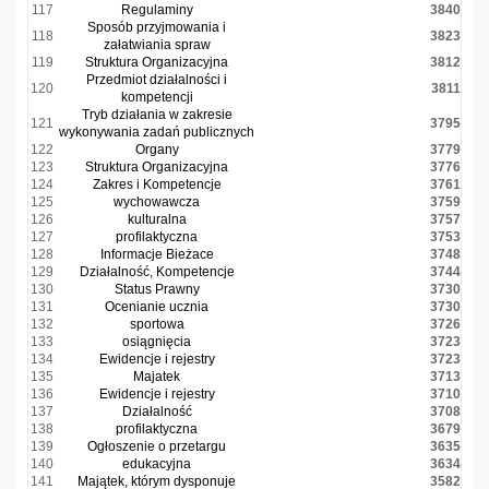
117
Regulaminy
3840
Sposób przyjmowania i
118
3823
załatwiania spraw
119
Struktura Organizacyjna
3812
Przedmiot działalności i
120
3811
kompetencji
Tryb działania w zakresie
121
3795
wykonywania zadań publicznych
122
Organy
3779
123
Struktura Organizacyjna
3776
124
Zakres i Kompetencje
3761
125
wychowawcza
3759
126
kulturalna
3757
127
profilaktyczna
3753
128
Informacje Bieżace
3748
129
Działalność, Kompetencje
3744
130
Status Prawny
3730
131
Ocenianie ucznia
3730
132
sportowa
3726
133
osiągnięcia
3723
134
Ewidencje i rejestry
3723
135
Majatek
3713
136
Ewidencje i rejestry
3710
137
Działalność
3708
138
profilaktyczna
3679
139
Ogłoszenie o przetargu
3635
140
edukacyjna
3634
141
Majątek, którym dysponuje
3582