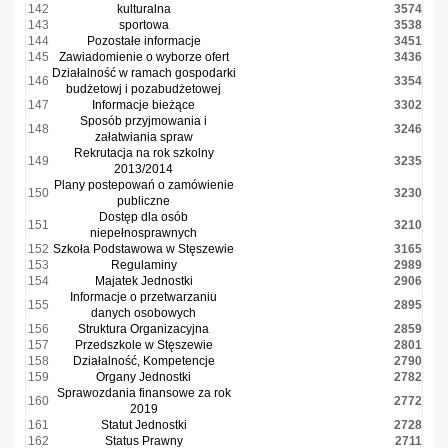
142
kulturalna
3574
143
sportowa
3538
144
Pozostałe informacje
3451
145
Zawiadomienie o wyborze ofert
3436
Działalność w ramach gospodarki
146
3354
budżetowj i pozabudżetowej
147
Informacje bieżące
3302
Sposób przyjmowania i
148
3246
załatwiania spraw
Rekrutacja na rok szkolny
149
3235
2013/2014
Plany postepowań o zamówienie
150
3230
publiczne
Dostęp dla osób
151
3210
niepełnosprawnych
152
Szkoła Podstawowa w Stęszewie
3165
153
Regulaminy
2989
154
Majatek Jednostki
2906
Informacje o przetwarzaniu
155
2895
danych osobowych
156
Struktura Organizacyjna
2859
157
Przedszkole w Stęszewie
2801
158
Działalność, Kompetencje
2790
159
Organy Jednostki
2782
Sprawozdania finansowe za rok
160
2772
2019
161
Statut Jednostki
2728
162
Status Prawny
2711