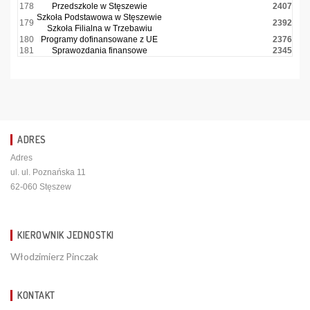
178
Przedszkole w Stęszewie
2407
Szkoła Podstawowa w Stęszewie
179
2392
Szkoła Filialna w Trzebawiu
180
Programy dofinansowane z UE
2376
181
Sprawozdania finansowe
2345
ADRES
Adres
ul. ul. Poznańska 11
62-060 Stęszew
KIEROWNIK JEDNOSTKI
Włodzimierz Pinczak
KONTAKT