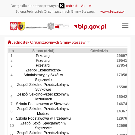
Dostęp dla niepełnosprawnych
ontrast
A+
A-
Strona Jednostek Organizacyjnych Gminy Stęszew:
www.steszew.pl
Jednostek Organizacyjnych Gminy Stęszew
L.p.
Strona (dział)
Odwiedzin
1
Przetargi
29697
2
Przetargi
29541
3
Przetargi
27854
Zespół Ekonomiczno-
4
Administracyjny Szkół w
17058
Stęszewie
Zespół Szkolno-Przedszkolny w
5
15588
Strykowie
Zespół Szkolno-Przedszkolny w
6
15042
Jeziorkach
7
Szkoła Podstawowa w Stęszewie
14674
Zespół Szkolno-Przedszkolny w
8
14367
Modrzu
9
Szkoła Podstawowa w Trzebawiu
12976
Zespół Szkół Specjalnych w
10
12506
Stęszewie
Zespół Szkolno-Przedszkolny w