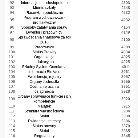
92
Informacje nieudostępnione
4303
93
Mienie szkoły
4248
94
Placówki niepubliczne
4232
Program wychowawczo -
95
4232
profilaktyczny
96
Sposoby załatwiania spraw
4154
97
Dyrektor i pracownicy
4149
Sprawozdania finansowe za rok
98
4100
2018
99
Pracownicy
4089
100
Status Prawny
4034
101
Organizacja
4025
102
edukacyjna
4025
103
Szkolny System Oceniania
4011
104
Informacje Bieżace
3961
105
Eweidencje, rejestry
3957
106
Organy Jednostki
3955
107
Ocenianie ucznia
3951
108
osiągnięcia
3928
Organy sprawujące funkcje i ich
109
3920
kompetencje
110
Majątek
3915
111
Struktura własnościowa
3904
112
Statut
3900
113
Ewidencje i rejestry
3886
114
Status prawny
3870
115
Statut
3865
116
Regulaminy
3845