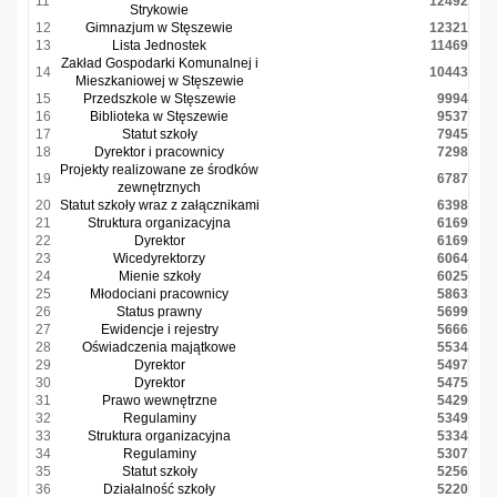
11
12492
Strykowie
12
Gimnazjum w Stęszewie
12321
13
Lista Jednostek
11469
Zakład Gospodarki Komunalnej i
14
10443
Mieszkaniowej w Stęszewie
15
Przedszkole w Stęszewie
9994
16
Biblioteka w Stęszewie
9537
17
Statut szkoły
7945
18
Dyrektor i pracownicy
7298
Projekty realizowane ze środków
19
6787
zewnętrznych
20
Statut szkoły wraz z załącznikami
6398
21
Struktura organizacyjna
6169
22
Dyrektor
6169
23
Wicedyrektorzy
6064
24
Mienie szkoły
6025
25
Młodociani pracownicy
5863
26
Status prawny
5699
27
Ewidencje i rejestry
5666
28
Oświadczenia majątkowe
5534
29
Dyrektor
5497
30
Dyrektor
5475
31
Prawo wewnętrzne
5429
32
Regulaminy
5349
33
Struktura organizacyjna
5334
34
Regulaminy
5307
35
Statut szkoły
5256
36
Działalność szkoły
5220