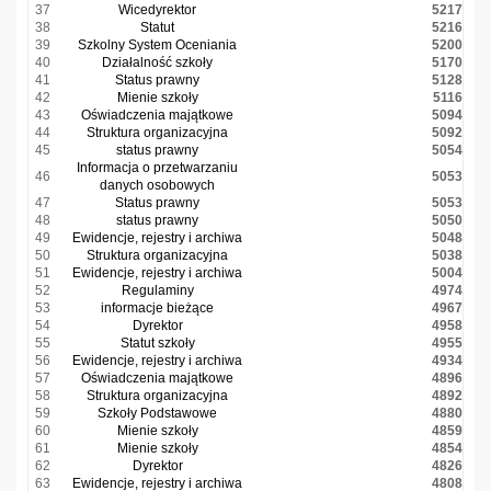
37
Wicedyrektor
5217
38
Statut
5216
39
Szkolny System Oceniania
5200
40
Działalność szkoły
5170
41
Status prawny
5128
42
Mienie szkoły
5116
43
Oświadczenia majątkowe
5094
44
Struktura organizacyjna
5092
45
status prawny
5054
Informacja o przetwarzaniu
46
5053
danych osobowych
47
Status prawny
5053
48
status prawny
5050
49
Ewidencje, rejestry i archiwa
5048
50
Struktura organizacyjna
5038
51
Ewidencje, rejestry i archiwa
5004
52
Regulaminy
4974
53
informacje bieżące
4967
54
Dyrektor
4958
55
Statut szkoły
4955
56
Ewidencje, rejestry i archiwa
4934
57
Oświadczenia majątkowe
4896
58
Struktura organizacyjna
4892
59
Szkoły Podstawowe
4880
60
Mienie szkoły
4859
61
Mienie szkoły
4854
62
Dyrektor
4826
63
Ewidencje, rejestry i archiwa
4808