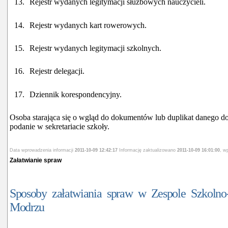
13.
Rejestr wydanych legitymacji służbowych nauczycieli.
14.
Rejestr wydanych kart rowerowych.
15.
Rejestr wydanych legitymacji szkolnych.
16.
Rejestr delegacji.
17.
Dziennik korespondencyjny.
Osoba starająca się o wgląd do dokumentów lub duplikat danego 
podanie w sekretariacie szkoły.
Data wprowadzenia informacji
2011-10-09 12:42:17
Informację zaktualizowano
2011-10-09 16:01:00
, w
Załatwianie spraw
Sposoby załatwiania spraw w Zespole Szkoln
Modrzu