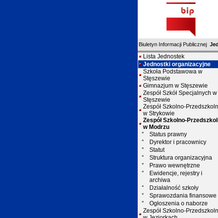
Biuletyn Informacji Publicznej
Je
Lista Jednostek
Jednostki organizacyjne
Szkoła Podstawowa w
Stęszewie
Gimnazjum w Stęszewie
Zespół Szkół Specjalnych w
Stęszewie
Zespół Szkolno-Przedszkol
w Strykowie
Zespół Szkolno-Przedszko
w Modrzu
°
Status prawny
°
Dyrektor i pracownicy
°
Statut
°
Struktura organizacyjna
°
Prawo wewnętrzne
°
Ewidencje, rejestry i
archiwa
°
Działalność szkoły
°
Sprawozdania finansowe
°
Ogłoszenia o naborze
Zespół Szkolno-Przedszkol
w Jeziorkach