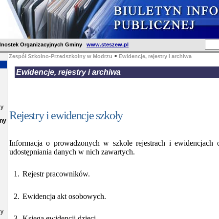
dnostek Organizacyjnych Gminy
www.steszew.pl
>
Zespół Szkolno-Przedszkolny w Modrzu
Ewidencje, rejestry i archiwa
Ewidencje, rejestry i archiwa
ny
Rejestry i ewidencje szkoły
lny
Informacja o prowadzonych w szkole rejestrach i ewidencjach o
udostępniania danych w nich zawartych.
1.
Rejestr pracowników.
2.
Ewidencja akt osobowych.
ny
3.
Księga ewidencji dzieci.